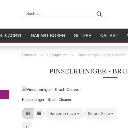
Suche...
L & ACRYL
NAILART BOXEN
GLITZER
NAILART
USH
FLÜSSIGKEITEN
»
»
Startseite
Flüssigkeiten
Pinselreiniger - Brush Cleaner
PINSELREINIGER - BR
Pinselreiniger - Brush Cleaner
Sortieren nach
pro Seite
Sortieren nach
96 pro Seite
1