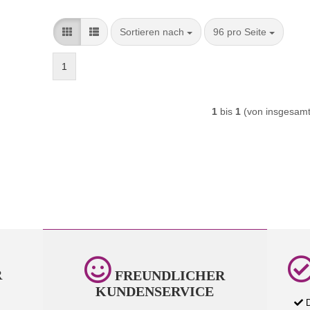
Sortieren nach
pro Seite
Sortieren nach
96 pro Seite
1
1
bis
1
(von insgesam
R
FREUNDLICHER
KUNDENSERVICE
D