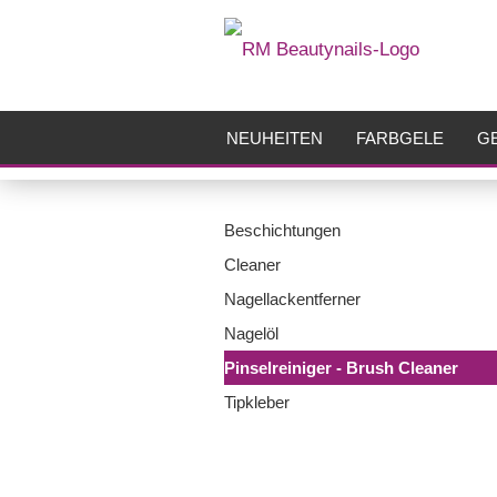
NEUHEITEN
FARBGELE
GE
FRÄSER
ZUBEHÖR
AIRBR
Beschichtungen
Cleaner
Nagellackentferner
Nagelöl
Pinselreiniger - Brush Cleaner
Tipkleber