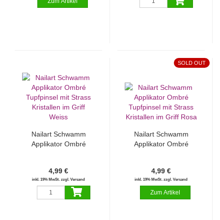
SOLD OUT
Nailart Schwamm
Nailart Schwamm
Applikator Ombré
Applikator Ombré
Tupfpinsel mit Strass
Tupfpinsel mit Strass
Kristallen im Griff
Kristallen im Griff Rosa
4,99 €
4,99 €
Weiss
inkl. 19% MwSt. zzgl. Versand
inkl. 19% MwSt. zzgl. Versand