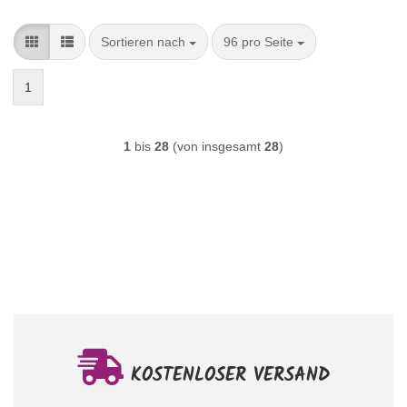
Sortieren nach
pro Seite
Sortieren nach
96 pro Seite
1
1
bis
28
(von insgesamt
28
)
KOSTENLOSER VERSAND