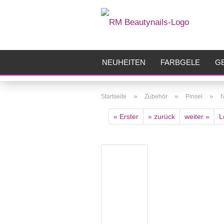
NEUHEITEN
FARBGELE
GE
FRÄSER
ZUBEHÖR
AIRBR
»
»
»
Startseite
Zubehör
Pinsel
N
« Erster
« zurück
weiter »
L