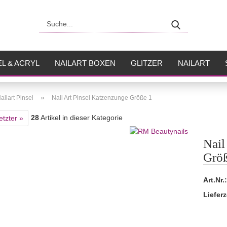
Suche...
L & ACRYL
NAILART BOXEN
GLITZER
NAILART
USH
FLÜSSIGKEITEN
»
ailart Pinsel
Nail Art Pinsel Katzenzunge Größe 1
28
Artikel in dieser Kategorie
etzter »
Nail
Größ
Art.Nr.:
Lieferz