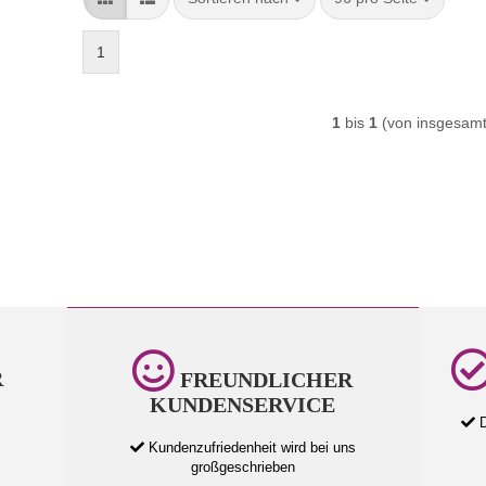
1
1
bis
1
(von insgesam
R
FREUNDLICHER
KUNDENSERVICE
D
Kundenzufriedenheit wird bei uns
großgeschrieben