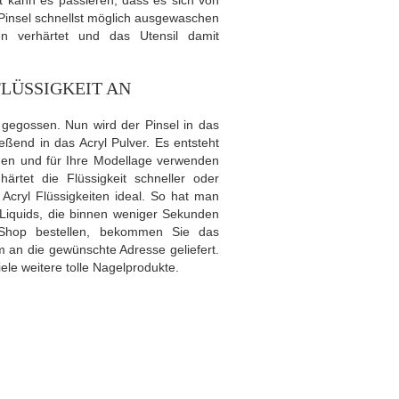
 kann es passieren, dass es sich von
 Pinsel schnellst möglich ausgewaschen
en verhärtet und das Utensil damit
FLÜSSIGKEIT AN
r gegossen. Nun wird der Pinsel in das
eßend in das Acryl Pulver. Es entsteht
agen und für Ihre Modellage verwenden
rtet die Flüssigkeit schneller oder
cryl Flüssigkeiten ideal. So hat man
 Liquids, die binnen weniger Sekunden
m Shop bestellen, bekommen Sie das
an die gewünschte Adresse geliefert.
le weitere tolle Nagelprodukte.