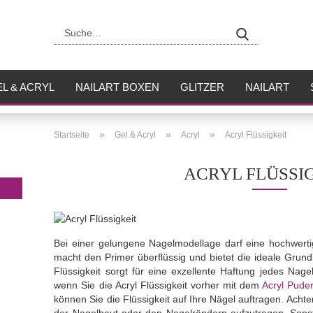
Suche...
L & ACRYL
NAILART BOXEN
GLITZER
NAILART
USH
FLÜSSIGKEITEN
»
»
»
Startseite
Gel & Acryl
Acryl
Acryl Flüssigkeit
ACRYL FLÜSSI
Bei einer gelungene Nagelmodellage darf eine hochwert
macht den Primer überflüssig und bietet die ideale Grundl
Flüssigkeit sorgt für eine exzellente Haftung jedes Nagel
wenn Sie die Acryl Flüssigkeit vorher mit dem
Acryl Pude
können Sie die Flüssigkeit auf Ihre Nägel auftragen. Achte