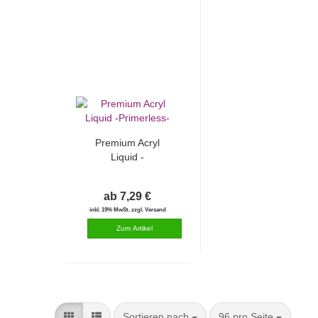
Premium Acryl
Liquid -
Primerless-
ab 7,29 €
inkl. 19% MwSt. zzgl. Versand
Sortieren nach
pro Seite
Sortieren nach
96 pro Seite