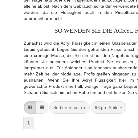
der Nagelhaut oder den Nagelrändern aufzutragen. Sonst
alleine ablöst. Nach dem Gebrauch sollte der verwendete
werden, da die Flüssigkeit auch in den Pinselhaar
unbrauchbar macht.
SO WENDEN SIE DIE ACRYL 
Zunächst wird die Acryl Flüssigkeit in einen Glasbehälte
Liquid getaucht. Legen Sie den getränkten Pinsel anschli
eine cremige Masse, die Sie direkt auf den Nagel auftr
können. Je nachdem welches Produkt Sie einsetzen, hä
langsamer aus. Für Anfänger sind langsam aushärtende A
mehr Zeit bei der Modellage. Profis greifen hingegen zu
aushärten. Wenn Sie Ihre Acryl Flüssigkeit hier i
gewünschte Produkt innerhalb weniger Tage ganz bequem 
Schauen Sie sich einfach in Ruhe um und entdecken Sie vie
Sortieren nach
pro Seite
Sortieren nach
96 pro Seite
1