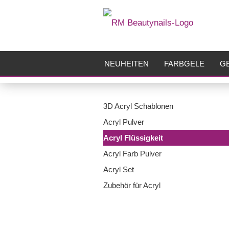
NEUHEITEN
FARBGELE
GE
FRÄSER
ZUBEHÖR
AIRBR
3D Acryl Schablonen
Acryl Pulver
Acryl Flüssigkeit
Acryl Farb Pulver
Acryl Set
Zubehör für Acryl