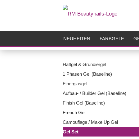
NEUHEITEN
FARBGELE
GE
FRÄSER
ZUBEHÖR
AIRBR
Haftgel & Grundiergel
1 Phasen Gel (Baseline)
Fiberglasgel
Aufbau- / Builder Gel (Baseline)
Finish Gel (Baseline)
French Gel
Camouflage / Make Up Gel
Gel Set