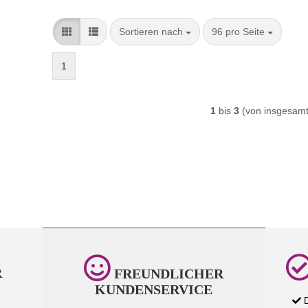
Sortieren nach
pro Seite
Sortieren nach
96 pro Seite
1
1
bis
3
(von insgesam
R
FREUNDLICHER
KUNDENSERVICE
D