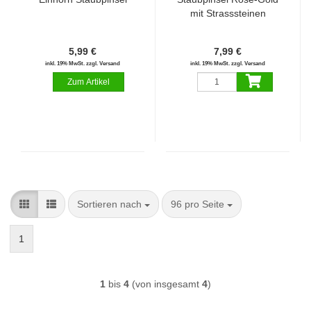
mit Strasssteinen
5,99 €
7,99 €
inkl. 19% MwSt. zzgl. Versand
inkl. 19% MwSt. zzgl. Versand
Sortieren nach
pro Seite
Sortieren nach
96 pro Seite
1
1
bis
4
(von insgesamt
4
)