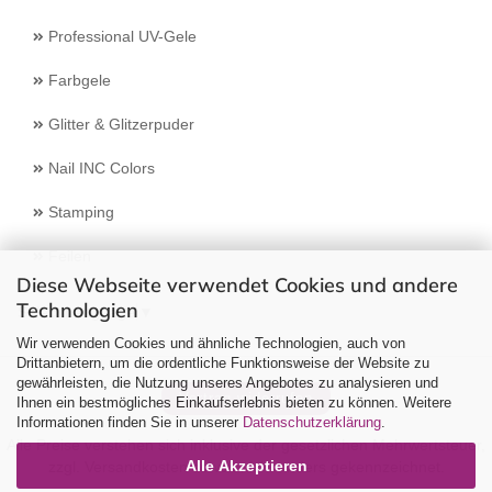
Professional UV-Gele
Farbgele
Glitter & Glitzerpuder
Nail INC Colors
Stamping
Feilen
Diese Webseite verwendet Cookies und andere
Technologien
Select Language
▼
Wir verwenden Cookies und ähnliche Technologien, auch von
Drittanbietern, um die ordentliche Funktionsweise der Website zu
gewährleisten, die Nutzung unseres Angebotes zu analysieren und
Vertrag widerrufen
Ihnen ein bestmögliches Einkaufserlebnis bieten zu können. Weitere
Informationen finden Sie in unserer
Datenschutzerklärung
.
Alle Preise verstehen sich inklusive der gesetzlichen Mehrwertsteuer,
Alle Akzeptieren
zzgl.
Versandkosten
soweit nicht anders gekennzeichnet.