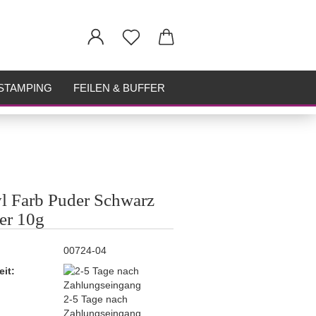
STAMPING
FEILEN & BUFFER
l Farb Puder Schwarz
ter 10g
00724-04
eit:
2-5 Tage nach
Zahlungseingang