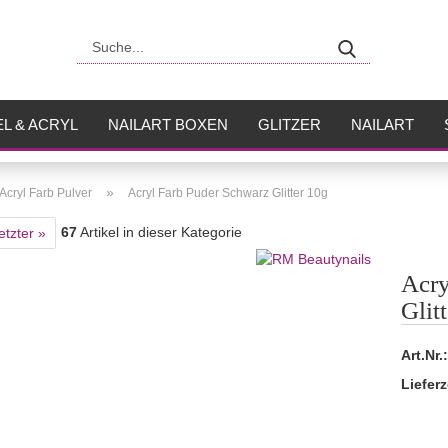
Suche...
L & ACRYL
NAILART BOXEN
GLITZER
NAILART
USH
FLÜSSIGKEITEN
»
Acryl Farb Pulver
Acryl Farb Puder Schwarz Glitter 10g
67
Artikel in dieser Kategorie
etzter »
Acry
Glit
Art.Nr.:
Lieferz