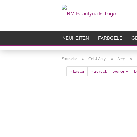
NEUHEITEN
FARBGELE
GE
FRÄSER
ZUBEHÖR
AIRBR
»
»
»
Startseite
Gel & Acryl
Acryl
« Erster
« zurück
weiter »
L