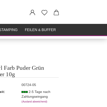
STAMPING
FEILEN & BUFFER
l Farb Puder Grün
ter 10g
00724-05
eit:
2-5 Tage nach
Zahlungseingang
(Ausland abweichend)