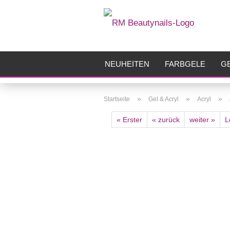
NEUHEITEN
FARBGELE
GE
FRÄSER
ZUBEHÖR
AIRBR
»
»
»
Startseite
Gel & Acryl
Acryl
« Erster
« zurück
weiter »
L