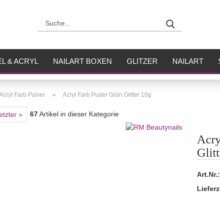
Suche...
L & ACRYL
NAILART BOXEN
GLITZER
NAILART
USH
FLÜSSIGKEITEN
»
Acryl Farb Pulver
Acryl Farb Puder Grün Glitter 10g
67
Artikel in dieser Kategorie
etzter »
Acry
Glit
Art.Nr.:
Lieferz