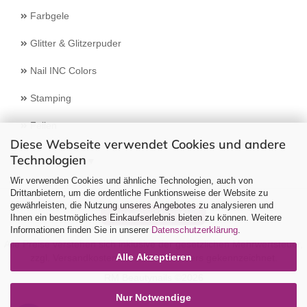
Farbgele
Glitter & Glitzerpuder
Nail INC Colors
Stamping
Feilen
Diese Webseite verwendet Cookies und andere
Technologien
Select Language
▼
Wir verwenden Cookies und ähnliche Technologien, auch von
Drittanbietern, um die ordentliche Funktionsweise der Website zu
gewährleisten, die Nutzung unseres Angebotes zu analysieren und
Vertrag widerrufen
Ihnen ein bestmögliches Einkaufserlebnis bieten zu können. Weitere
Informationen finden Sie in unserer
Datenschutzerklärung
.
Alle Preise verstehen sich inklusive der gesetzlichen Mehrwertsteuer,
Alle Akzeptieren
zzgl.
Versandkosten
soweit nicht anders gekennzeichnet.
RM Beautynails ©2026
Nur Notwendige