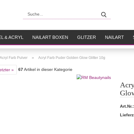
Suche...
L & ACRYL
NAILART BOXEN
GLITZER
NAILART
USH
FLÜSSIGKEITEN
»
Acryl Farb Pulver
Acryl Farb Puder Golden Glow Glitter 10g
67
Artikel in dieser Kategorie
etzter »
Acry
Glow
Art.Nr.:
Lieferz