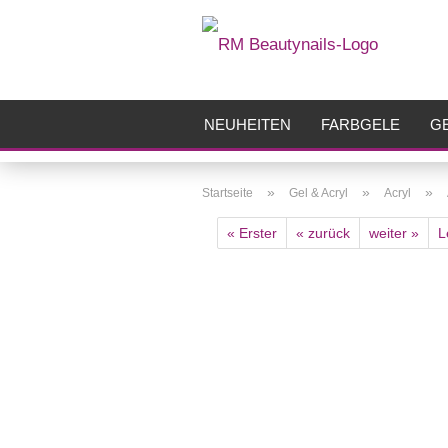
NEUHEITEN
FARBGELE
GE
FRÄSER
ZUBEHÖR
AIRBR
»
»
»
Startseite
Gel & Acryl
Acryl
« Erster
« zurück
weiter »
L