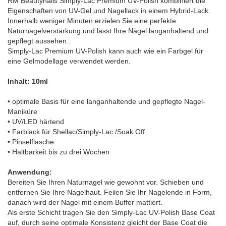
RM Beautynails Simply-Lac Premium UV-Polish kombiniert die
Eigenschaften von UV-Gel und Nagellack in einem Hybrid-Lack.
Innerhalb weniger Minuten erzielen Sie eine perfekte
Naturnagelverstärkung und lässt Ihre Nägel langanhaltend und
gepflegt aussehen..
Simply-Lac Premium UV-Polish kann auch wie ein Farbgel für
eine Gelmodellage verwendet werden.
Inhalt: 10ml
• optimale Basis für eine langanhaltende und gepflegte Nagel-
Maniküre
• UV/LED härtend
• Farblack für Shellac/Simply-Lac /Soak Off
• Pinselflasche
• Haltbarkeit bis zu drei Wochen
Anwendung:
Bereiten Sie Ihren Naturnagel wie gewohnt vor. Schieben und
entfernen Sie Ihre Nagelhaut. Feilen Sie Ihr Nagelende in Form,
danach wird der Nagel mit einem Buffer mattiert.
Als erste Schicht tragen Sie den Simply-Lac UV-Polish Base Coat
auf, durch seine optimale Konsistenz gleicht der Base Coat die