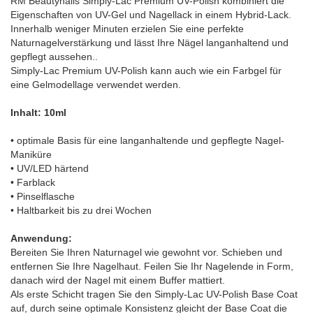
RM Beautynails Simply-Lac Premium UV-Polish kombiniert die
Eigenschaften von UV-Gel und Nagellack in einem Hybrid-Lack.
Innerhalb weniger Minuten erzielen Sie eine perfekte
Naturnagelverstärkung und lässt Ihre Nägel langanhaltend und
gepflegt aussehen..
Simply-Lac Premium UV-Polish kann auch wie ein Farbgel für
eine Gelmodellage verwendet werden.
Inhalt: 10ml
• optimale Basis für eine langanhaltende und gepflegte Nagel-
Maniküre
• UV/LED härtend
• Farblack
• Pinselflasche
• Haltbarkeit bis zu drei Wochen
Anwendung:
Bereiten Sie Ihren Naturnagel wie gewohnt vor. Schieben und
entfernen Sie Ihre Nagelhaut. Feilen Sie Ihr Nagelende in Form,
danach wird der Nagel mit einem Buffer mattiert.
Als erste Schicht tragen Sie den Simply-Lac UV-Polish Base Coat
auf, durch seine optimale Konsistenz gleicht der Base Coat die