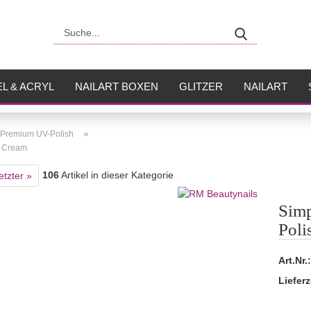
Suche...
L & ACRYL
NAILART BOXEN
GLITZER
NAILART
USH
FLÜSSIGKEITEN
»
 Premium UV-Polish
a Cream
106
Artikel in dieser Kategorie
etzter »
Sim
Poli
Art.Nr.:
Lieferz