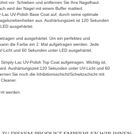
ohnt vor. Schieben und entfernen Sie Ihre Nagelhaut.
ch wird der Nagel mit einem Buffer mattiert.
y-Lac UV-Polish Base Coat auf, durch seine optimale
Nagelunebenheiten aus. Aushärtungszeit ist 120 Sekunden
 LED ausgehärtet.
fgetragen und ausgehärtet. Um ein perfektes und
kann die Farbe ein 2. Mal aufgetragen werden. Jede
UV-Licht und 60 Sekunden unter LED ausgehärtet.
g Simply-Lac UV-Polish Top Coat aufgetragen. Wichtig ist,
rd. Aushärtungszeit 120 Sekunden unter UV-Licht und 60
nen Sie noch die Inhibitionsschicht/Schwitzschicht mit
 Cleaner.
rnt werden.
ZU DIESEM PRODUKT EMPFEHLEN WIR IHNEN: