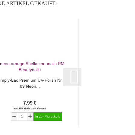
E ARTIKEL GEKAUFT:
imply-Lac Premium UV-Polish Nr.
Simply-Lac Premium 
89 Neon...
100 Summer
7,99 €
7,99 €
inkl. 19% MwSt. zzgl. Versand
inkl. 19% MwSt. zzgl.