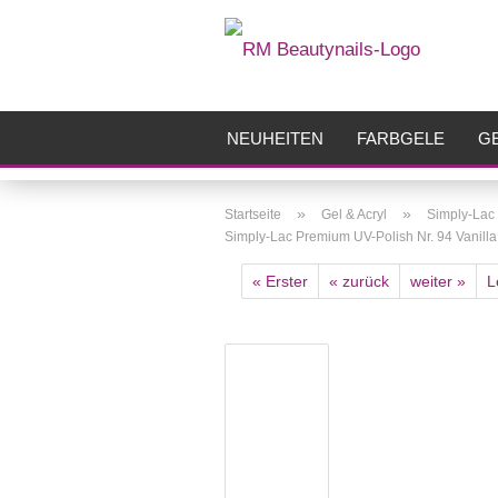
NEUHEITEN
FARBGELE
GE
FRÄSER
ZUBEHÖR
AIRBR
»
»
Startseite
Gel & Acryl
Simply-Lac
Simply-Lac Premium UV-Polish Nr. 94 Vanill
« Erster
« zurück
weiter »
L