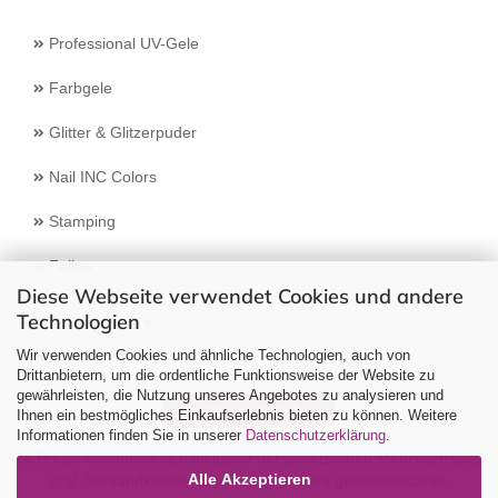
Professional UV-Gele
Farbgele
Glitter & Glitzerpuder
Nail INC Colors
Stamping
Feilen
Diese Webseite verwendet Cookies und andere
Technologien
Select Language
▼
Wir verwenden Cookies und ähnliche Technologien, auch von
Drittanbietern, um die ordentliche Funktionsweise der Website zu
gewährleisten, die Nutzung unseres Angebotes zu analysieren und
Vertrag widerrufen
Ihnen ein bestmögliches Einkaufserlebnis bieten zu können. Weitere
Informationen finden Sie in unserer
Datenschutzerklärung
.
Alle Preise verstehen sich inklusive der gesetzlichen Mehrwertsteuer,
Alle Akzeptieren
zzgl.
Versandkosten
soweit nicht anders gekennzeichnet.