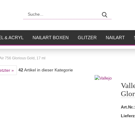
Suche...
L & ACRYL
NAILART BOXEN
GLITZER
NAILART
USH
FLÜSSIGKEITEN
Air 756 Glorious Gold, 17 ml
42
Artikel in dieser Kategorie
etzter »
Vall
Glor
Art.Nr.:
Lieferz