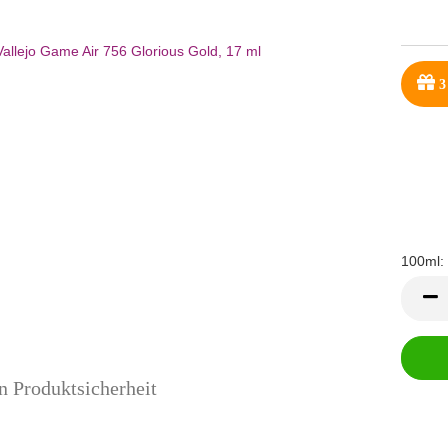
3
100ml:
100ml
n Produktsicherheit