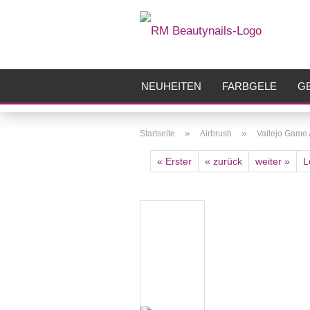
NEUHEITEN
FARBGELE
GE
FRÄSER
ZUBEHÖR
AIRBR
»
»
Startseite
Airbrush
Vallejo Game 
« Erster
« zurück
weiter »
L