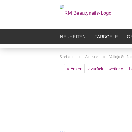
NEUHEITEN
FARBGELE
GE
FRÄSER
ZUBEHÖR
AIRBR
»
»
Startseite
Airbrush
Vallejo Surfa
« Erster
« zurück
weiter »
L