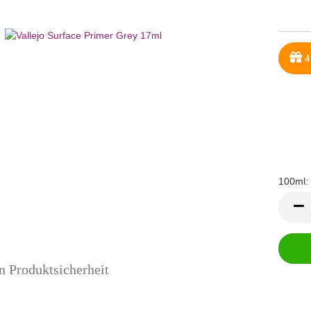
4
100ml:
100ml
n Produktsicherheit