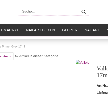
Suche...
L & ACRYL
NAILART BOXEN
GLITZER
NAILART
USH
FLÜSSIGKEITEN
ce Primer Grey 17ml
42
Artikel in dieser Kategorie
etzter »
Vall
17m
Art.Nr.:
Lieferz