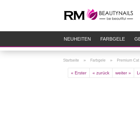
NEUHEITEN
FARBGELE
GE
FRÄSER
ZUBEHÖR
AIRBR
»
»
Startseite
Farbgele
Premium Cat 
« Erster
« zurück
weiter »
L