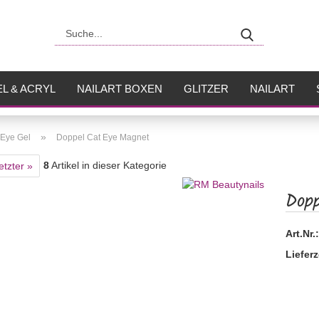
Suche...
L & ACRYL
NAILART BOXEN
GLITZER
NAILART
USH
FLÜSSIGKEITEN
»
Eye Gel
Doppel Cat Eye Magnet
8
Artikel in dieser Kategorie
etzter »
Dop
Art.Nr.:
Lieferz