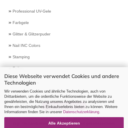
Professional UV-Gele
Farbgele
Glitter & Glitzerpuder
Nail INC Colors
Stamping
Feilen
Diese Webseite verwendet Cookies und andere
Technologien
Select Language
▼
Wir verwenden Cookies und ähnliche Technologien, auch von
Drittanbietern, um die ordentliche Funktionsweise der Website zu
gewährleisten, die Nutzung unseres Angebotes zu analysieren und
Vertrag widerrufen
Ihnen ein bestmögliches Einkaufserlebnis bieten zu können. Weitere
Informationen finden Sie in unserer
Datenschutzerklärung
.
Alle Preise verstehen sich inklusive der gesetzlichen Mehrwertsteuer,
Alle Akzeptieren
zzgl.
Versandkosten
soweit nicht anders gekennzeichnet.