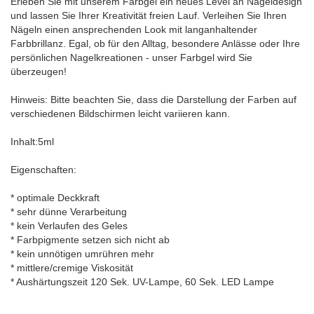
Erleben Sie mit unserem Farbgel ein neues Level an Nageldesign
und lassen Sie Ihrer Kreativität freien Lauf. Verleihen Sie Ihren
Nägeln einen ansprechenden Look mit langanhaltender
Farbbrillanz. Egal, ob für den Alltag, besondere Anlässe oder Ihre
persönlichen Nagelkreationen - unser Farbgel wird Sie
überzeugen!
Hinweis: Bitte beachten Sie, dass die Darstellung der Farben auf
verschiedenen Bildschirmen leicht variieren kann.
Inhalt:5ml
Eigenschaften:
* optimale Deckkraft
* sehr dünne Verarbeitung
* kein Verlaufen des Geles
* Farbpigmente setzen sich nicht ab
* kein unnötigen umrühren mehr
* mittlere/cremige Viskosität
* Aushärtungszeit 120 Sek. UV-Lampe, 60 Sek. LED Lampe