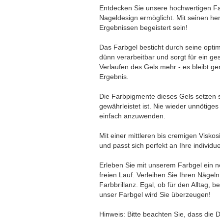
Entdecken Sie unsere hochwertigen Fa
Nageldesign ermöglicht. Mit seinen h
Ergebnissen begeistert sein!
Das Farbgel besticht durch seine optim
dünn verarbeitbar und sorgt für ein g
Verlaufen des Gels mehr - es bleibt ge
Ergebnis.
Die Farbpigmente dieses Gels setzen s
gewährleistet ist. Nie wieder unnötige
einfach anzuwenden.
Mit einer mittleren bis cremigen Visk
und passt sich perfekt an Ihre individ
Erleben Sie mit unserem Farbgel ein ne
freien Lauf. Verleihen Sie Ihren Näge
Farbbrillanz. Egal, ob für den Alltag,
unser Farbgel wird Sie überzeugen!
Hinweis: Bitte beachten Sie, dass die