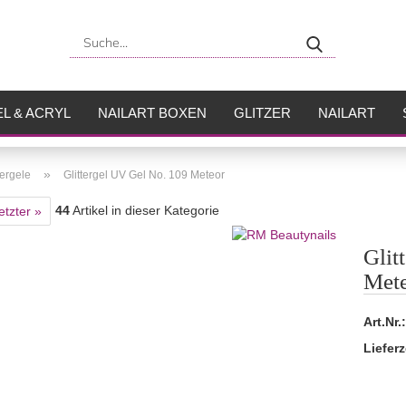
Suche...
L & ACRYL
NAILART BOXEN
GLITZER
NAILART
USH
FLÜSSIGKEITEN
»
ergele
Glittergel UV Gel No. 109 Meteor
44
Artikel in dieser Kategorie
etzter »
Glit
Met
Art.Nr.:
Lieferz