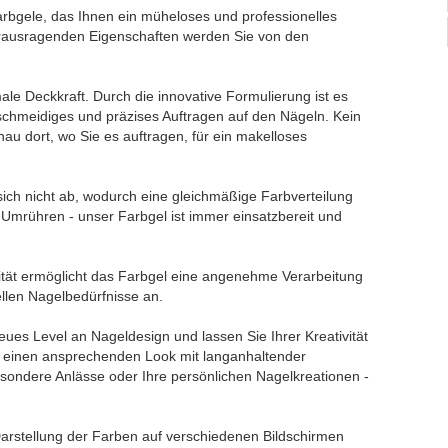
rbgele, das Ihnen ein müheloses und professionelles
erausragenden Eigenschaften werden Sie von den
ale Deckkraft. Durch die innovative Formulierung ist es
eschmeidiges und präzises Auftragen auf den Nägeln. Kein
nau dort, wo Sie es auftragen, für ein makelloses
ich nicht ab, wodurch eine gleichmäßige Farbverteilung
s Umrühren - unser Farbgel ist immer einsatzbereit und
osität ermöglicht das Farbgel eine angenehme Verarbeitung
uellen Nagelbedürfnisse an.
ues Level an Nageldesign und lassen Sie Ihrer Kreativität
ln einen ansprechenden Look mit langanhaltender
 besondere Anlässe oder Ihre persönlichen Nagelkreationen -
 Darstellung der Farben auf verschiedenen Bildschirmen