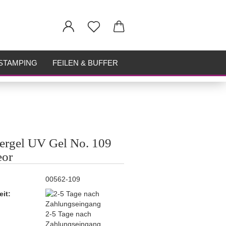
STAMPING
FEILEN & BUFFER
tergel UV Gel No. 109
eor
00562-109
eit:
2-5 Tage nach
Zahlungseingang