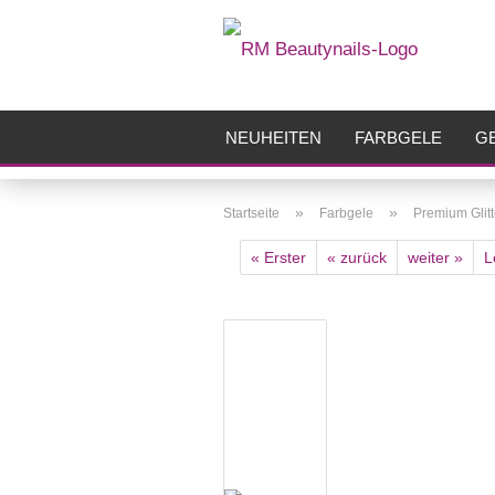
NEUHEITEN
FARBGELE
GE
FRÄSER
ZUBEHÖR
AIRBR
»
»
Startseite
Farbgele
Premium Glitt
« Erster
« zurück
weiter »
L