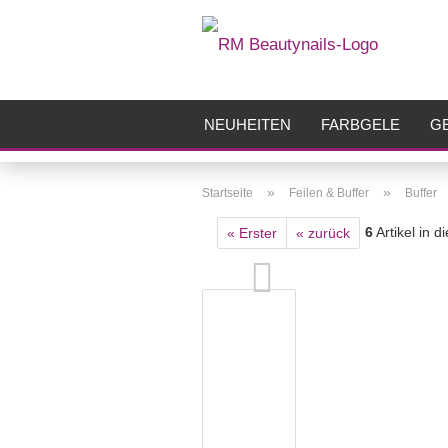
NEUHEITEN
FARBGELE
GE
FRÄSER
ZUBEHÖR
AIRBR
»
»
Startseite
Feilen & Buffer
Buffer
6
Artikel in d
« Erster
« zurück