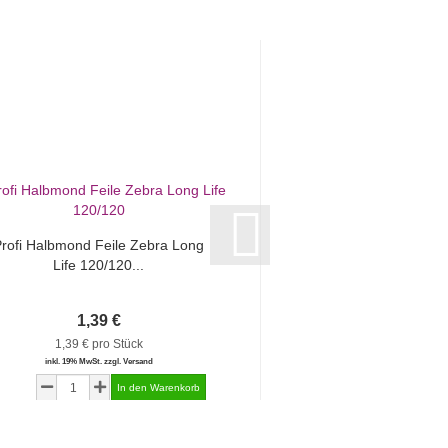
rofi Halbmond Feile Zebra Long
Nail Prep Spezial Na
Life 120/120...
12ml
1,39 €
2,99 €
1,39 € pro Stück
249,17 € pr
inkl. 19% MwSt. zzgl. Versand
inkl. 19% MwSt. zzgl.