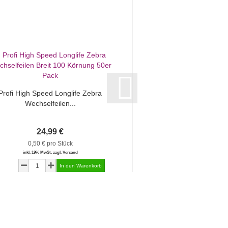
Profi High Speed Longlife Zebra
Profi High Speed Lo
Wechselfeilen...
Wechselfeile
24,99 €
5,49 €
0,50 € pro Stück
0,55 € pro S
inkl. 19% MwSt. zzgl. Versand
inkl. 19% MwSt. zzgl.