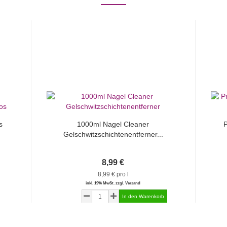
s
1000ml Nagel Cleaner
P
Gelschwitzschichtenentferner...
8,99 €
8,99 € pro l
inkl. 19% MwSt. zzgl. Versand