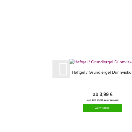
Haftgel / Grundiergel Dünnvisko
ab 3,99 €
inkl. 19% MwSt. zzgl. Versand