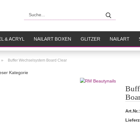
Suche...
L & ACRYL
NAILART BOXEN
GLITZER
NAILART
USH
FLÜSSIGKEITEN
»
Buffer Wechselsystem Board Clear
ieser Kategorie
Buff
Boar
Art.Nr.:
Lieferz