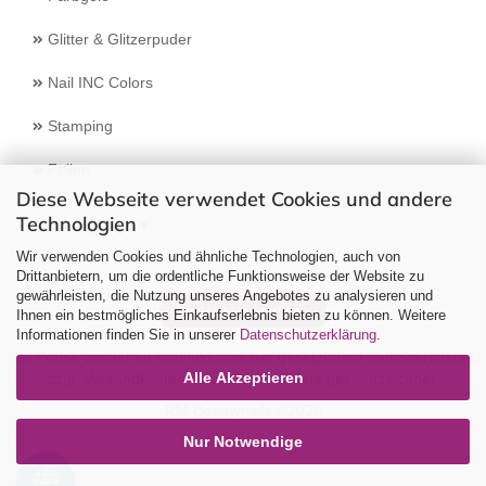
Glitter & Glitzerpuder
Nail INC Colors
Stamping
Feilen
Diese Webseite verwendet Cookies und andere
Technologien
Select Language
▼
Wir verwenden Cookies und ähnliche Technologien, auch von
Drittanbietern, um die ordentliche Funktionsweise der Website zu
gewährleisten, die Nutzung unseres Angebotes zu analysieren und
Vertrag widerrufen
Ihnen ein bestmögliches Einkaufserlebnis bieten zu können. Weitere
Informationen finden Sie in unserer
Datenschutzerklärung
.
Alle Preise verstehen sich inklusive der gesetzlichen Mehrwertsteuer,
Alle Akzeptieren
zzgl.
Versandkosten
soweit nicht anders gekennzeichnet.
RM Beautynails ©2026
Nur Notwendige