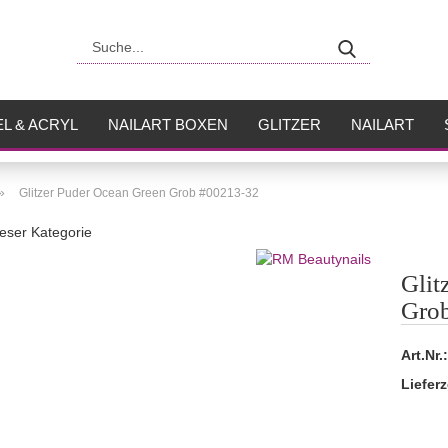
Suche...
L & ACRYL
NAILART BOXEN
GLITZER
NAILART
USH
FLÜSSIGKEITEN
»
Glitzer Puder Ocean Green Grob #00213-32
dieser Kategorie
Glit
Gro
Art.Nr.:
Lieferz