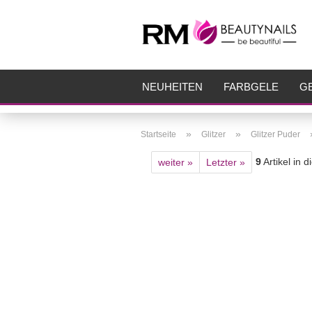
NEUHEITEN
FARBGELE
GE
FRÄSER
ZUBEHÖR
AIRBR
»
»
Startseite
Glitzer
Glitzer Puder
9
Artikel in 
weiter »
Letzter »