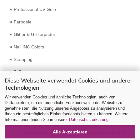
Professional UV-Gele
Farbgele
Glitter & Glitzerpuder
Nail INC Colors
Stamping
Feilen
Diese Webseite verwendet Cookies und andere
Technologien
Select Language
▼
Wir verwenden Cookies und ähnliche Technologien, auch von
Drittanbietern, um die ordentliche Funktionsweise der Website zu
gewährleisten, die Nutzung unseres Angebotes zu analysieren und
Vertrag widerrufen
Ihnen ein bestmögliches Einkaufserlebnis bieten zu können. Weitere
Informationen finden Sie in unserer
Datenschutzerklärung
.
Alle Preise verstehen sich inklusive der gesetzlichen Mehrwertsteuer,
Alle Akzeptieren
zzgl.
Versandkosten
soweit nicht anders gekennzeichnet.