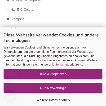
Glitter & Glitzerpuder
Nail INC Colors
Stamping
Feilen
Diese Webseite verwendet Cookies und andere
Technologien
Select Language
▼
Wir verwenden Cookies und ähnliche Technologien, auch von
Drittanbietern, um die ordentliche Funktionsweise der Website zu
gewährleisten, die Nutzung unseres Angebotes zu analysieren und
Vertrag widerrufen
Ihnen ein bestmögliches Einkaufserlebnis bieten zu können. Weitere
Informationen finden Sie in unserer
Datenschutzerklärung
.
Alle Preise verstehen sich inklusive der gesetzlichen Mehrwertsteuer,
Alle Akzeptieren
zzgl.
Versandkosten
soweit nicht anders gekennzeichnet.
RM Beautynails ©2026
Nur Notwendige
Weitere Informationen