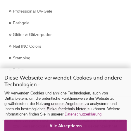
Professional UV-Gele
Farbgele
Glitter & Glitzerpuder
Nail INC Colors
Stamping
Feilen
Diese Webseite verwendet Cookies und andere
Technologien
Select Language
▼
Wir verwenden Cookies und ähnliche Technologien, auch von
Drittanbietern, um die ordentliche Funktionsweise der Website zu
gewährleisten, die Nutzung unseres Angebotes zu analysieren und
Vertrag widerrufen
Ihnen ein bestmögliches Einkaufserlebnis bieten zu können. Weitere
Informationen finden Sie in unserer
Datenschutzerklärung
.
Alle Preise verstehen sich inklusive der gesetzlichen Mehrwertsteuer,
Alle Akzeptieren
zzgl.
Versandkosten
soweit nicht anders gekennzeichnet.