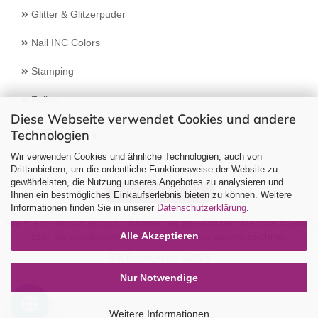
Glitter & Glitzerpuder
Nail INC Colors
Stamping
Feilen
Diese Webseite verwendet Cookies und andere
Technologien
Select Language
▼
Wir verwenden Cookies und ähnliche Technologien, auch von
Drittanbietern, um die ordentliche Funktionsweise der Website zu
gewährleisten, die Nutzung unseres Angebotes zu analysieren und
Vertrag widerrufen
Ihnen ein bestmögliches Einkaufserlebnis bieten zu können. Weitere
Informationen finden Sie in unserer
Datenschutzerklärung
.
Alle Preise verstehen sich inklusive der gesetzlichen Mehrwertsteuer,
Alle Akzeptieren
zzgl.
Versandkosten
soweit nicht anders gekennzeichnet.
RM Beautynails ©2026
Nur Notwendige
Weitere Informationen