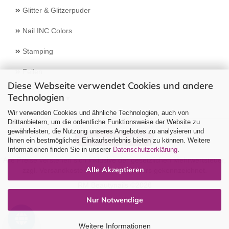
Glitter & Glitzerpuder
Nail INC Colors
Stamping
Feilen
Diese Webseite verwendet Cookies und andere
Technologien
Select Language
▼
Wir verwenden Cookies und ähnliche Technologien, auch von
Drittanbietern, um die ordentliche Funktionsweise der Website zu
gewährleisten, die Nutzung unseres Angebotes zu analysieren und
Vertrag widerrufen
Ihnen ein bestmögliches Einkaufserlebnis bieten zu können. Weitere
Informationen finden Sie in unserer
Datenschutzerklärung
.
Alle Preise verstehen sich inklusive der gesetzlichen Mehrwertsteuer,
Alle Akzeptieren
zzgl.
Versandkosten
soweit nicht anders gekennzeichnet.
RM Beautynails ©2026
Nur Notwendige
Weitere Informationen