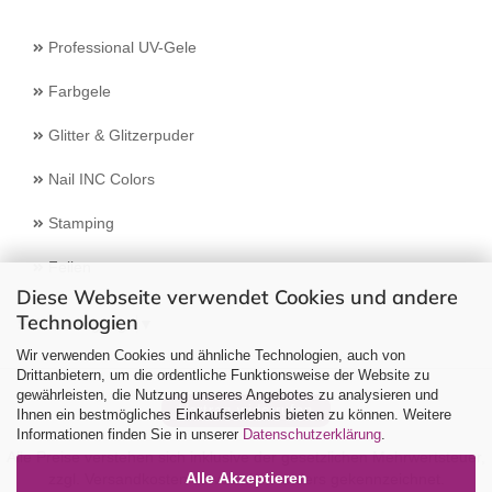
Professional UV-Gele
Farbgele
Glitter & Glitzerpuder
Nail INC Colors
Stamping
Feilen
Diese Webseite verwendet Cookies und andere
Technologien
Select Language
▼
Wir verwenden Cookies und ähnliche Technologien, auch von
Drittanbietern, um die ordentliche Funktionsweise der Website zu
gewährleisten, die Nutzung unseres Angebotes zu analysieren und
Vertrag widerrufen
Ihnen ein bestmögliches Einkaufserlebnis bieten zu können. Weitere
Informationen finden Sie in unserer
Datenschutzerklärung
.
Alle Preise verstehen sich inklusive der gesetzlichen Mehrwertsteuer,
Alle Akzeptieren
zzgl.
Versandkosten
soweit nicht anders gekennzeichnet.