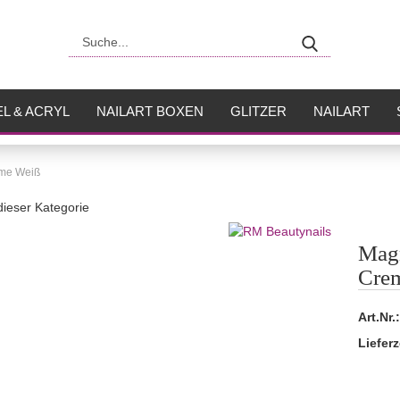
Suche...
L & ACRYL
NAILART BOXEN
GLITZER
NAILART
USH
FLÜSSIGKEITEN
eme Weiß
 dieser Kategorie
Magn
Cre
Art.Nr.:
Lieferz