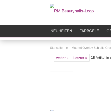
NEUHEITEN
FARBGELE
GE
FRÄSER
ZUBEHÖR
AIRBR
»
Startseite
Magnet Overlay Schleife Cr
18
Artikel in
weiter »
Letzter »