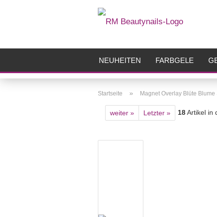
NEUHEITEN
FARBGELE
GE
FRÄSER
ZUBEHÖR
AIRBR
»
Startseite
Magnet Overlay Blüte Blume
18
Artikel in
weiter »
Letzter »