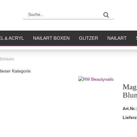
Suche...
L & ACRYL
NAILART BOXEN
GLITZER
NAILART
USH
FLÜSSIGKEITEN
 Schwarz
 dieser Kategorie
Magn
Blu
Art.Nr.:
Lieferz