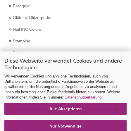
Farbgele
Glitter & Glitzerpuder
Nail INC Colors
Stamping
Feilen
Diese Webseite verwendet Cookies und andere
Technologien
Select Language
▼
Wir verwenden Cookies und ähnliche Technologien, auch von
Drittanbietern, um die ordentliche Funktionsweise der Website zu
gewährleisten, die Nutzung unseres Angebotes zu analysieren und
Vertrag widerrufen
Ihnen ein bestmögliches Einkaufserlebnis bieten zu können. Weitere
Informationen finden Sie in unserer
Datenschutzerklärung
.
Alle Preise verstehen sich inklusive der gesetzlichen Mehrwertsteuer,
Alle Akzeptieren
zzgl.
Versandkosten
soweit nicht anders gekennzeichnet.
RM Beautynails ©2026
Nur Notwendige