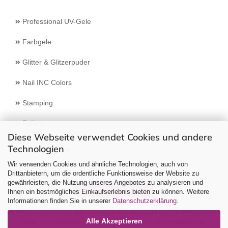
Professional UV-Gele
Farbgele
Glitter & Glitzerpuder
Nail INC Colors
Stamping
Feilen
Diese Webseite verwendet Cookies und andere
Technologien
Select Language
▼
Wir verwenden Cookies und ähnliche Technologien, auch von
Drittanbietern, um die ordentliche Funktionsweise der Website zu
gewährleisten, die Nutzung unseres Angebotes zu analysieren und
Vertrag widerrufen
Ihnen ein bestmögliches Einkaufserlebnis bieten zu können. Weitere
Informationen finden Sie in unserer
Datenschutzerklärung
.
Alle Preise verstehen sich inklusive der gesetzlichen Mehrwertsteuer,
Alle Akzeptieren
zzgl.
Versandkosten
soweit nicht anders gekennzeichnet.