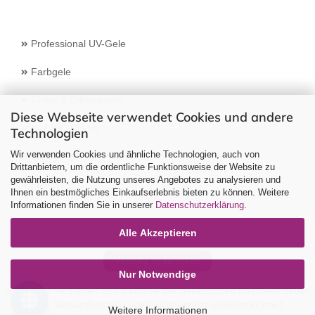
Professional UV-Gele
Farbgele
Glitter & Glitzerpuder
Diese Webseite verwendet Cookies und andere
Nail INC Colors
Technologien
Wir verwenden Cookies und ähnliche Technologien, auch von
Stamping
Drittanbietern, um die ordentliche Funktionsweise der Website zu
gewährleisten, die Nutzung unseres Angebotes zu analysieren und
Feilen
Ihnen ein bestmögliches Einkaufserlebnis bieten zu können. Weitere
Informationen finden Sie in unserer
Datenschutzerklärung
.
Alle Akzeptieren
Vertrag widerrufen
Nur Notwendige
Alle Preise verstehen sich inklusive der gesetzlichen Mehrwertsteuer,
zzgl.
Versandkosten
soweit nicht anders gekennzeichnet.
Weitere Informationen