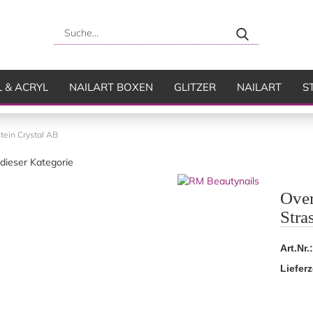
Suche...
L & ACRYL
NAILART BOXEN
GLITZER
NAILART
S
USH
FLÜSSIGKEITEN
tein Crystal AB
 dieser Kategorie
Over
Stra
Art.Nr.:
Lieferz