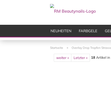
NEUHEITEN
FARBGELE
GE
FRÄSER
ZUBEHÖR
AIRBR
»
Startseite
Overlay Drop Tropfen Strasss
Artikel in
weiter »
Letzter »
18