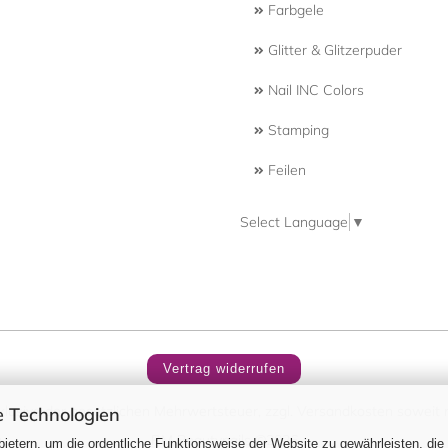
Farbgele
Glitter & Glitzerpuder
Nail INC Colors
Stamping
Feilen
Select Language
▼
Vertrag widerrufen
nklusive der gesetzlichen Mehrwertsteuer, zzgl.
Versandkosten
soweit n
 Technologien
RM Beautynails ©2026
ietern, um die ordentliche Funktionsweise der Website zu gewährleisten, die