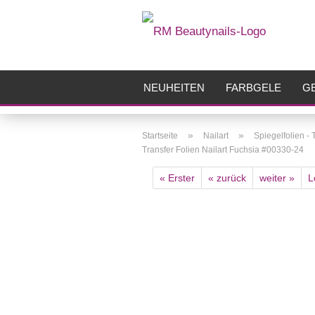
NEUHEITEN
FARBGELE
GE
FRÄSER
ZUBEHÖR
AIRBR
»
»
Startseite
Nailart
Spiegelfolien - 
Transfer Folien Nailart Fuchsia #00330-24
« Erster
« zurück
weiter »
L