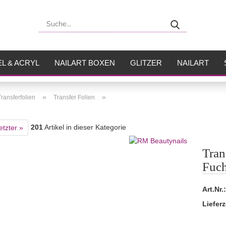
Suche...
L & ACRYL
NAILART BOXEN
GLITZER
NAILART
USH
FLÜSSIGKEITEN
»
»
Transferfolien
Transfer Folien
201
Artikel in dieser Kategorie
etzter »
Tran
Fuch
Art.Nr.:
Lieferz