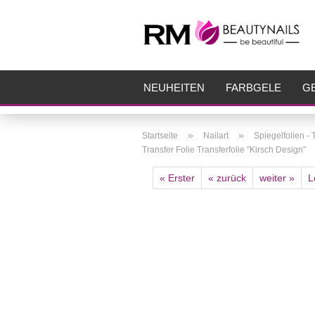
NEUHEITEN
FARBGELE
GE
FRÄSER
ZUBEHÖR
AIRBR
»
»
Startseite
Nailart
Spiegelfolien - 
Transfer Folie Transferfolie "Kirsch Design"
« Erster
« zurück
weiter »
L