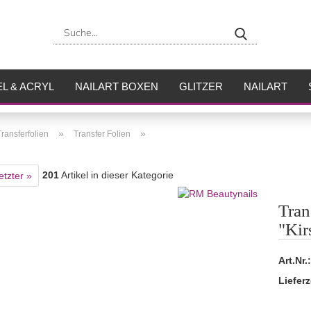
Suche...
L & ACRYL
NAILART BOXEN
GLITZER
NAILART
USH
FLÜSSIGKEITEN
»
»
Transferfolien
Transfer Folien
201
Artikel in dieser Kategorie
etzter »
Tran
"Kir
Art.Nr.:
Lieferz