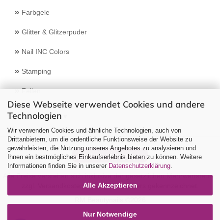
Farbgele
Glitter & Glitzerpuder
Nail INC Colors
Stamping
Feilen
Diese Webseite verwendet Cookies und andere
Technologien
Select Language
▼
Wir verwenden Cookies und ähnliche Technologien, auch von
Drittanbietern, um die ordentliche Funktionsweise der Website zu
gewährleisten, die Nutzung unseres Angebotes zu analysieren und
Vertrag widerrufen
Ihnen ein bestmögliches Einkaufserlebnis bieten zu können. Weitere
Informationen finden Sie in unserer
Datenschutzerklärung
.
Alle Preise verstehen sich inklusive der gesetzlichen Mehrwertsteuer,
Alle Akzeptieren
zzgl.
Versandkosten
soweit nicht anders gekennzeichnet.
RM Beautynails ©2026
Nur Notwendige