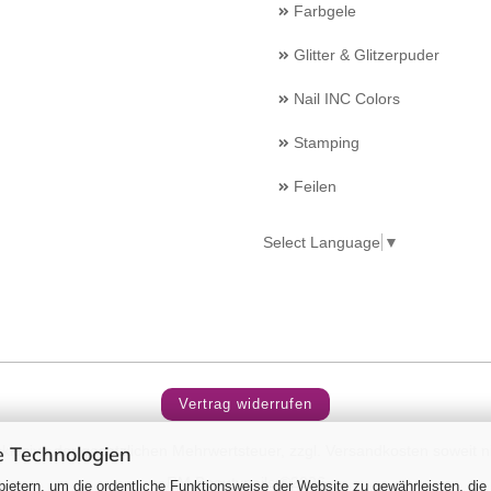
Farbgele
Glitter & Glitzerpuder
Nail INC Colors
Stamping
Feilen
Select Language
▼
Vertrag widerrufen
 Technologien
inklusive der gesetzlichen Mehrwertsteuer, zzgl.
Versandkosten
soweit n
RM Beautynails ©2026
ietern, um die ordentliche Funktionsweise der Website zu gewährleisten, die