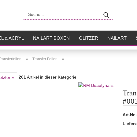
Suche...
L & ACRYL
NAILART BOXEN
GLITZER
NAILART
USH
FLÜSSIGKEITEN
»
»
Transferfolien
Transfer Folien
201
Artikel in dieser Kategorie
etzter »
Tran
#00
Art.Nr.:
Lieferz