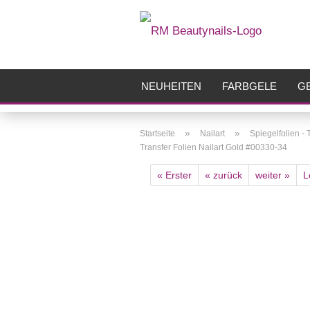
NEUHEITEN
FARBGELE
GE
FRÄSER
ZUBEHÖR
AIRBR
»
»
Startseite
Nailart
Spiegelfolien - 
Transfer Folien Nailart Gold #00330-34
« Erster
« zurück
weiter »
L