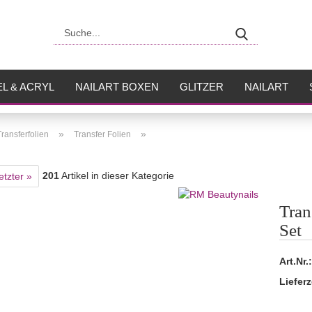
Suche...
L & ACRYL
NAILART BOXEN
GLITZER
NAILART
USH
FLÜSSIGKEITEN
»
»
Transferfolien
Transfer Folien
201
Artikel in dieser Kategorie
etzter »
Tran
Set
Art.Nr.:
Lieferz