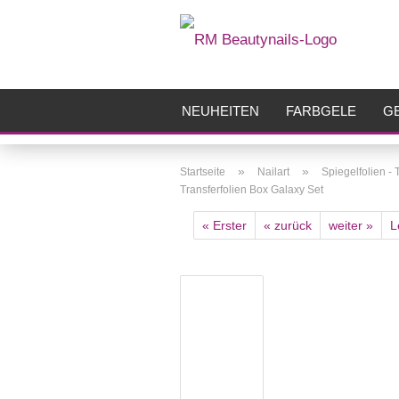
NEUHEITEN
FARBGELE
GE
FRÄSER
ZUBEHÖR
AIRBR
»
»
Startseite
Nailart
Spiegelfolien - 
Transferfolien Box Galaxy Set
« Erster
« zurück
weiter »
L