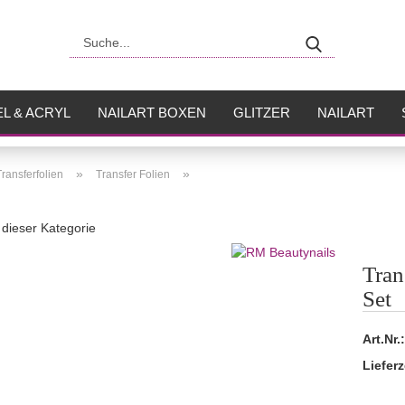
Suche...
L & ACRYL
NAILART BOXEN
GLITZER
NAILART
USH
FLÜSSIGKEITEN
»
»
Transferfolien
Transfer Folien
n dieser Kategorie
Tran
Set
Art.Nr.:
Lieferz