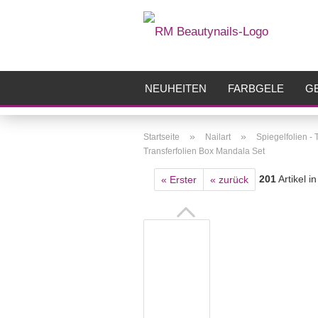
NEUHEITEN
FARBGELE
GE
FRÄSER
ZUBEHÖR
AIRBR
»
»
Startseite
Nailart
Spiegelfolien - 
Transferfolien Box Mandala Set
201
Artikel i
« Erster
« zurück