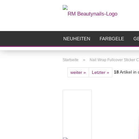
NEUHEITEN
FARBGELE
GE
FRÄSER
ZUBEHÖR
AIRBR
»
Startseite
Nail Wrap Fullcover Sticker 
18
Artikel in
weiter »
Letzter »