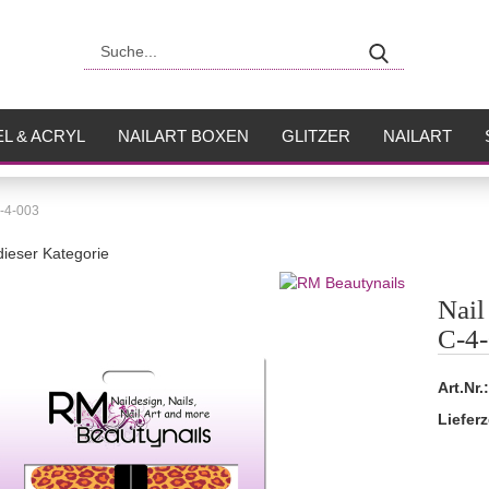
Suche...
L & ACRYL
NAILART BOXEN
GLITZER
NAILART
USH
FLÜSSIGKEITEN
C-4-003
 dieser Kategorie
Nail
C-4
Art.Nr.:
Lieferz