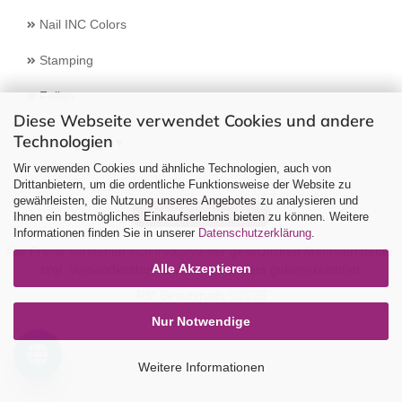
Nail INC Colors
Stamping
Feilen
Diese Webseite verwendet Cookies und andere
Technologien
Select Language
▼
Wir verwenden Cookies und ähnliche Technologien, auch von
Drittanbietern, um die ordentliche Funktionsweise der Website zu
gewährleisten, die Nutzung unseres Angebotes zu analysieren und
Vertrag widerrufen
Ihnen ein bestmögliches Einkaufserlebnis bieten zu können. Weitere
Informationen finden Sie in unserer
Datenschutzerklärung
.
Alle Preise verstehen sich inklusive der gesetzlichen Mehrwertsteuer,
Alle Akzeptieren
zzgl.
Versandkosten
soweit nicht anders gekennzeichnet.
RM Beautynails ©2026
Nur Notwendige
Weitere Informationen