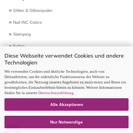
Glitter & Glitzerpuder
Nail INC Colors
Stamping
Feilen
Diese Webseite verwendet Cookies und andere
Select Language
▼
Technologien
Wir verwenden Cookies und ähnliche Technologien, auch von
Drittanbietern, um die ordentliche Funktionsweise der Website zu
gewährleisten, die Nutzung unseres Angebotes zu analysieren und Ihnen ein
Vertrag widerrufen
bestmögliches Einkaufserlebnis bieten zu können. Weitere Informationen
finden Sie in unserer
Datenschutzerklärung
.
Alle Preise verstehen sich inklusive der gesetzlichen Mehrwertsteuer,
zzgl.
Versandkosten
soweit nicht anders gekennzeichnet.
Alle Akzeptieren
RM Beautynails ©2026
Nur Notwendige