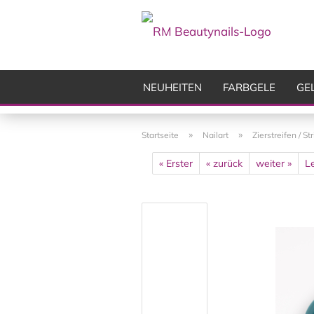
NEUHEITEN
FARBGELE
GE
FRÄSER
ZUBEHÖR
AIRBR
»
»
Startseite
Nailart
Zierstreifen / St
« Erster
« zurück
weiter »
Le