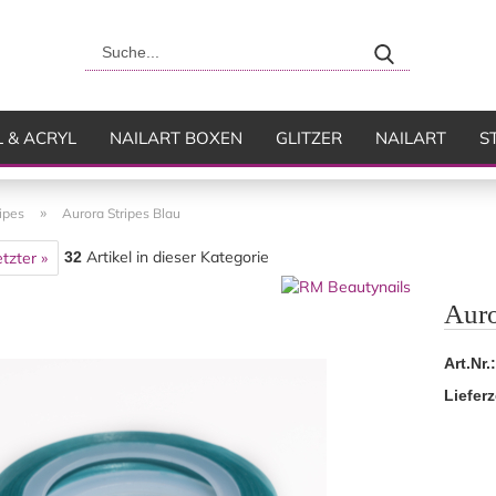
Suche...
L & ACRYL
NAILART BOXEN
GLITZER
NAILART
S
USH
FLÜSSIGKEITEN
»
ripes
Aurora Stripes Blau
Artikel in dieser Kategorie
tzter »
32
Auro
Art.Nr.:
Lieferz