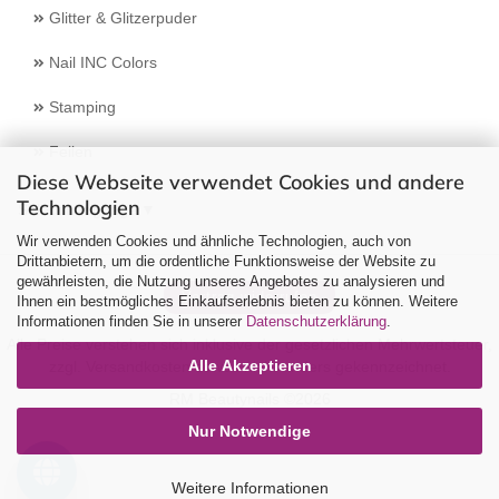
Glitter & Glitzerpuder
Nail INC Colors
Stamping
Feilen
Diese Webseite verwendet Cookies und andere
Technologien
Select Language
▼
Wir verwenden Cookies und ähnliche Technologien, auch von
Drittanbietern, um die ordentliche Funktionsweise der Website zu
gewährleisten, die Nutzung unseres Angebotes zu analysieren und
Vertrag widerrufen
Ihnen ein bestmögliches Einkaufserlebnis bieten zu können. Weitere
Informationen finden Sie in unserer
Datenschutzerklärung
.
Alle Preise verstehen sich inklusive der gesetzlichen Mehrwertsteuer,
Alle Akzeptieren
zzgl.
Versandkosten
soweit nicht anders gekennzeichnet.
RM Beautynails ©2026
Nur Notwendige
Weitere Informationen