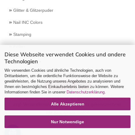
Glitter & Glitzerpuder
Nail INC Colors
Stamping
Feilen
Diese Webseite verwendet Cookies und andere
Technologien
Select Language
▼
Wir verwenden Cookies und ähnliche Technologien, auch von
Drittanbietern, um die ordentliche Funktionsweise der Website zu
gewährleisten, die Nutzung unseres Angebotes zu analysieren und
Vertrag widerrufen
Ihnen ein bestmögliches Einkaufserlebnis bieten zu können. Weitere
Informationen finden Sie in unserer
Datenschutzerklärung
.
Alle Preise verstehen sich inklusive der gesetzlichen Mehrwertsteuer,
Alle Akzeptieren
zzgl.
Versandkosten
soweit nicht anders gekennzeichnet.
RM Beautynails ©2026
Nur Notwendige