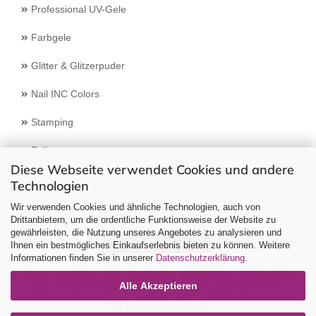
Professional UV-Gele
Farbgele
Glitter & Glitzerpuder
Nail INC Colors
Stamping
Feilen
Diese Webseite verwendet Cookies und andere
Technologien
Select Language
▼
Wir verwenden Cookies und ähnliche Technologien, auch von
Drittanbietern, um die ordentliche Funktionsweise der Website zu
gewährleisten, die Nutzung unseres Angebotes zu analysieren und
Vertrag widerrufen
Ihnen ein bestmögliches Einkaufserlebnis bieten zu können. Weitere
Informationen finden Sie in unserer
Datenschutzerklärung
.
Alle Preise verstehen sich inklusive der gesetzlichen Mehrwertsteuer,
Alle Akzeptieren
zzgl.
Versandkosten
soweit nicht anders gekennzeichnet.
RM Beautynails ©2026