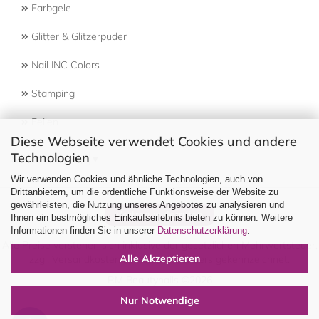
Farbgele
Glitter & Glitzerpuder
Nail INC Colors
Stamping
Feilen
Diese Webseite verwendet Cookies und andere
Technologien
Select Language
▼
Wir verwenden Cookies und ähnliche Technologien, auch von
Drittanbietern, um die ordentliche Funktionsweise der Website zu
gewährleisten, die Nutzung unseres Angebotes zu analysieren und
Vertrag widerrufen
Ihnen ein bestmögliches Einkaufserlebnis bieten zu können. Weitere
Informationen finden Sie in unserer
Datenschutzerklärung
.
Alle Preise verstehen sich inklusive der gesetzlichen Mehrwertsteuer,
Alle Akzeptieren
zzgl.
Versandkosten
soweit nicht anders gekennzeichnet.
RM Beautynails ©2026
Nur Notwendige